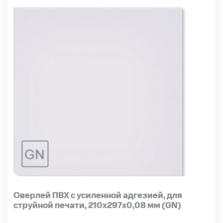
Оверлей ПВХ с усиленной адгезией, для
струйной печати, 210х297х0,08 мм (GN)