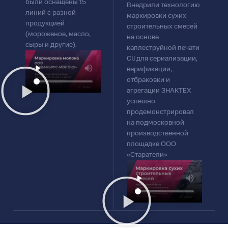
были оснащены 15
Внедрили технологию
линий с разной
маркировки сухих
продукцией
строительных смесей
(мороженое, масло,
на основе
сыры и другие).
каплеструйной печати
CIJ для сериализации,
верификации,
отбраковки и
агрегации ЗНАКТЕХ
успешно
продемонстрировал
на подмосковной
производственной
площадке ООО
«Старатели»