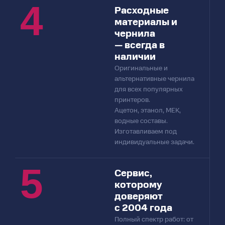
4
Расходные
материалы и
чернила
— всегда в
наличии
Оригинальные и
альтернативные чернила
для всех популярных
принтеров.
Ацетон, этанол, MEK,
водные составы.
Изготавливаем под
индивидуальные задачи.
5
Сервис,
которому
доверяют
с 2004 года
Полный спектр работ: от