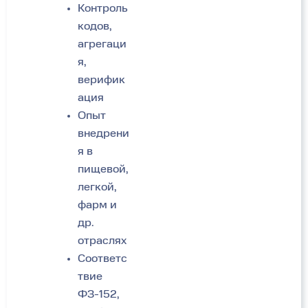
Контроль
кодов,
агрегаци
я,
верифик
ация
Опыт
внедрени
я в
пищевой,
легкой,
фарм и
др.
отраслях
Соответс
твие
ФЗ-152,