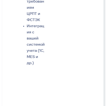
требован
иям
ЦРПТ и
ФСТЭК
Интеграц
ия с
вашей
системой
учета (1С,
MES и
др.)