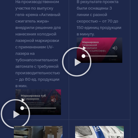
На производственном
В результате проекта
участке по выпуску
были оснащены 3
геля-крема «Активный
линии с разной
сжигатель жира»
скоростью – от 70 до
внедрили решение для
150 единиц продукции
нанесения холодной
в минуту.
лазерной маркировки
с применением UV-
лазера на
тубонаполнительном
автомате с требуемой
производительностью
– до 80 ед. продукции
в мин.