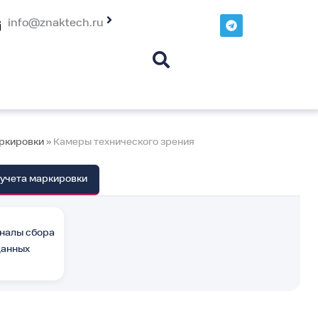
T
info@znaktech.ru
e
l
e
g
r
a
m
аркировки
»
Камеры технического зрения
 учета маркировки
налы сбора
данных