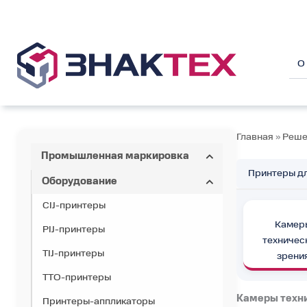
Перейти
к
содержимому
О
Главная
»
Реше
Промышленная маркировка
Принтеры д
Оборудование
CIJ-принтеры
Камер
PIJ-принтеры
техничес
TIJ-принтеры
зрени
TTO-принтеры
Камеры техни
Принтеры-аппликаторы