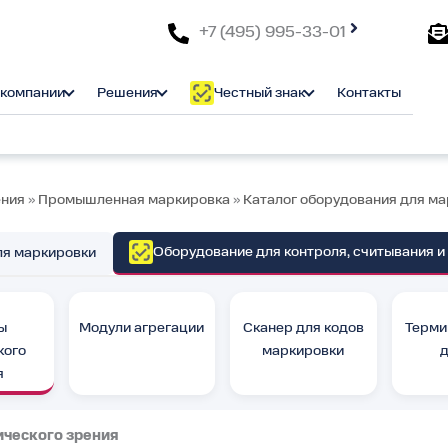
+7 (495) 995-33-01
 компании
Решения
Честный знак
Контакты
ния
»
Промышленная маркировка
»
Каталог оборудования для м
Оборудование для контроля, считывания и
ля маркировки
ы
Модули агрегации
Сканер для кодов
Терми
кого
маркировки
я
ческого зрения