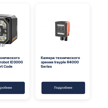
хнического
Камера технического
robot ID3000
зрения Irayple R4000
rt Code
Series
робнее
Подробнее