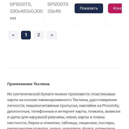
SP1200TS,
SP1200TS
Показать
Консул
330х483х0,305
33х48
мм
«
1
2
»
Применение Теслина
Из синтетической бумаги можно произвести: пластиковые
карты на основе ламинированного Теслина, удостоверения
личности, машиночитаемые пропуска, наклейки на Proximity,
дисконтные, телефонные и интернет карты, плакаты, вывески
и щиты для наружной рекламы, меню, карты и планы
местности, бирки и этикетки, таблицы, лицензии, постеры,
медицинские плакаты, знаки, указатели, флаги, календари,