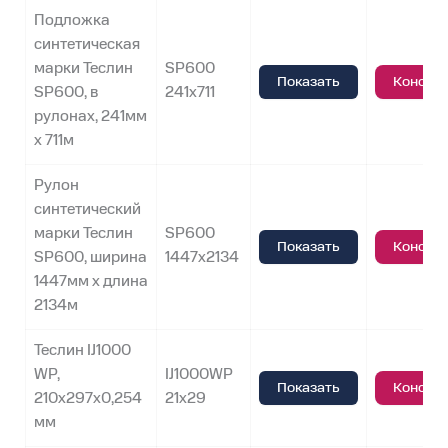
Подложка
синтетическая
марки Теслин
SP600
Показать
Консул
SP600, в
241x711
рулонах, 241мм
х 711м
Рулон
синтетический
марки Теслин
SP600
Показать
Консул
SP600, ширина
1447х2134
1447мм х длина
2134м
Теслин IJ1000
WP,
IJ1000WP
Показать
Консул
210х297х0,254
21х29
мм