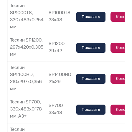
Теслин
SP1000TS,
SP1000TS
Показать
Консул
330х483х0,254
33х48
мм
Теслин SP1200,
SP1200
297х420х0,305
Показать
Консул
29х42
мм
Теслин
SP1400HD,
SP1400HD
Показать
Консул
210х297х0,356
21х29
мм
Теслин SP700,
SP700
330х483х0,178
Показать
Консул
33х48
мм, A3+
Теслин