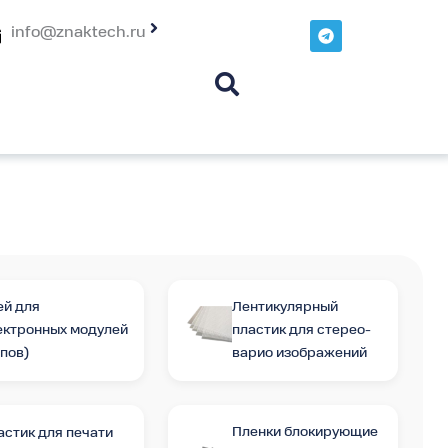
T
info@znaktech.ru
e
l
e
g
r
a
m
ей для
Лентикулярный
ектронных модулей
пластик для стерео-
ипов)
варио изображений
Пленки блокирующие
астик для печати