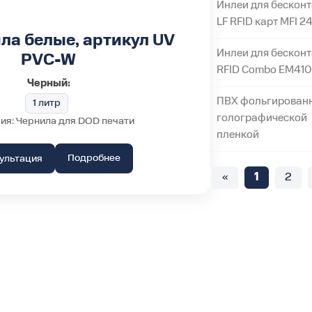
Инлеи для бескон
LF RFID карт MFI 24
ла белые, артикул UV
Инлеи для бескон
PVC-W
RFID Combo EM41
Черный:
ПВХ фольгирован
1 литр
голографической
ия: Чернила для DOD печати
пленкой
Подробнее
ультация
«
1
2