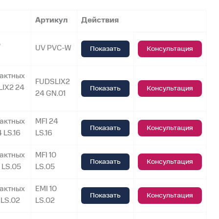
Артикул
Действия
,
UV PVC-W
Показать
Консультация
тактных
FUDSLIX2
LIX2 24
Показать
Консультация
24 GN.01
тактных
MFI 24
Показать
Консультация
 LS.16
LS.16
тактных
MFI 10
Показать
Консультация
0 LS.05
LS.05
тактных
EMI 10
Показать
Консультация
 LS.02
LS.02