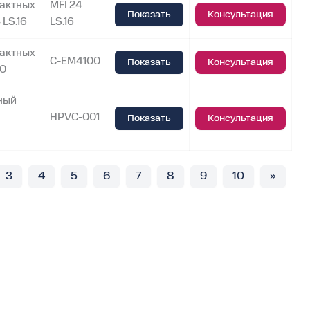
тактных
MFI 24
Показать
Консультация
 LS.16
LS.16
тактных
C-EM4100
Показать
Консультация
00
ный
HPVC-001
Показать
Консультация
3
4
5
6
7
8
9
10
»