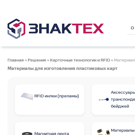
Перейти
к
содержимому
О
Главная
»
Решения
»
Карточные технологии и RFID
»
Материалы
Материалы для изготовления пластиковых карт
Аксессуары
RFID инлеи (преламы)
транспонде
бейджей
Материалы
Магнитная лента