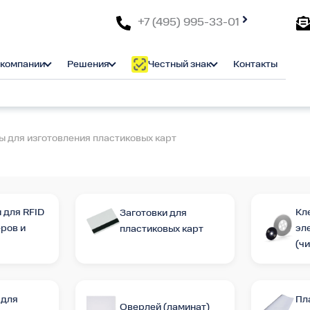
+7 (495) 995-33-01
 компании
Решения
Честный знак
Контакты
 для изготовления пластиковых карт
 для RFID
Кл
Заготовки для
ров и
эл
пластиковых карт
(ч
 для
Пл
Оверлей (ламинат)