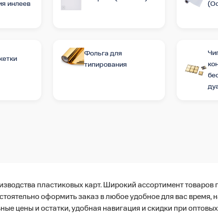
ия инлеев
(О
Чи
Фольга для
кетки
ко
типирования
бе
ду
зводства пластиковых карт. Широкий ассортимент товаров 
стоятельно оформить заказ в любое удобное для вас время, 
ные цены и остатки, удобная навигация и скидки при оптовы