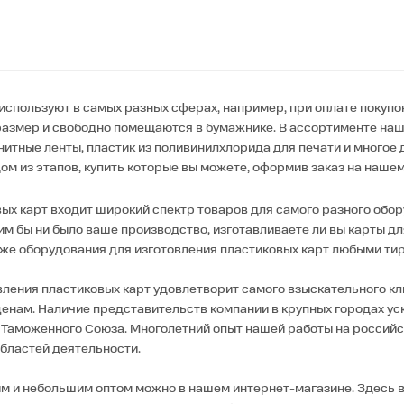
используют в самых разных сферах, например, при оплате покупо
размер и свободно помещаются в бумажнике. В ассортименте наш
нитные ленты, пластик из поливинилхлорида для печати и многое 
 из этапов, купить которые вы можете, оформив заказ на нашем 
х карт входит широкий спектр товаров для самого разного обор
м бы ни было ваше производство, изготавливаете ли вы карты дл
кже оборудования для изготовления пластиковых карт любыми ти
ления пластиковых карт удовлетворит самого взыскательного кл
ценам. Наличие представительств компании в крупных городах у
и Таможенного Союза. Многолетний опыт нашей работы на росси
бластей деятельности.
ым и небольшим оптом можно в нашем интернет-магазине. Здесь 