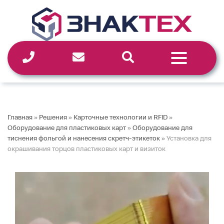
Перейти
к
содержимому
Главная
»
Решения
»
Карточные технологии и RFID
»
Оборудование для пластиковых карт
»
Оборудование для
тиснения фольгой и нанесения скретч-этикеток
»
Установка для
окрашивания торцов пластиковых карт и визиток