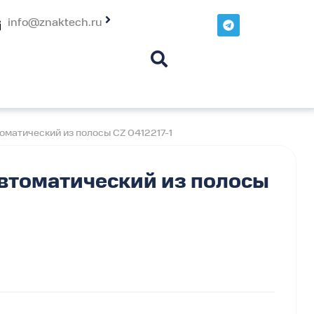
T
info@znaktech.ru
e
l
e
g
r
a
m
матический из полосы CZ 0412217-1
втоматический из полосы