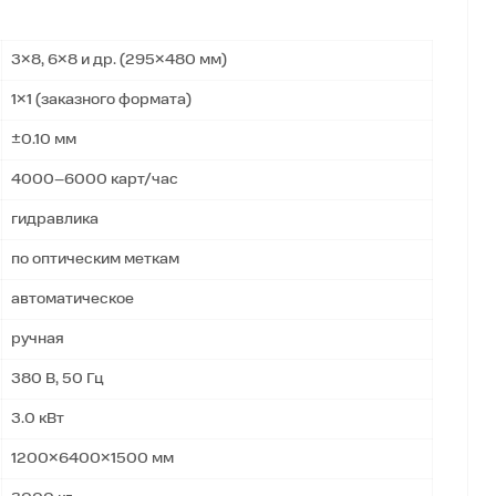
3×8, 6×8 и др. (295×480 мм)
1×1 (заказного формата)
±0.10 мм
4000–6000 карт/час
гидравлика
по оптическим меткам
автоматическое
ручная
380 В, 50 Гц
3.0 кВт
1200×6400×1500 мм