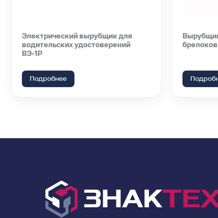
Электрический вырубщик для
Вырубщик
водительских удостоверений
брелоков
ВЭ-1Р
Подробнее
Подроб