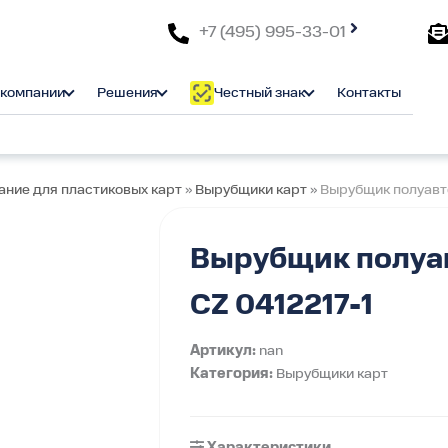
+7 (495) 995-33-01
 компании
Решения
Честный знак
Контакты
ние для пластиковых карт
»
Вырубщики карт
»
Вырубщик полуавто
Вырубщик полуа
CZ 0412217-1
Артикул:
nan
Категория:
Вырубщики карт
Характеристики