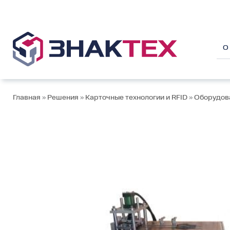
Перейти
к
содержимому
О
Главная
»
Решения
»
Карточные технологии и RFID
»
Оборудова