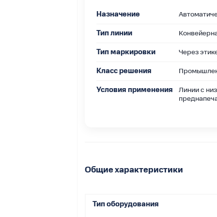
ую линию
Назначение
Автоматиче
НАКТЕХ L2–L4
Тип линии
Конвейерна
Тип маркировки
Через этике
Класс решения
Промышленн
Условия применения
Линии с ни
один центр
преднапеча
ев.
Общие характеристики
Тип оборудования