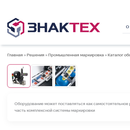
Перейти
к
содержимому
О
Главная
»
Решения
»
Промышленная маркировка
»
Каталог об
Оборудование может поставляться как самостоятельное 
часть комплексной системы маркировки
При необходимости масштабируем проект до внедр