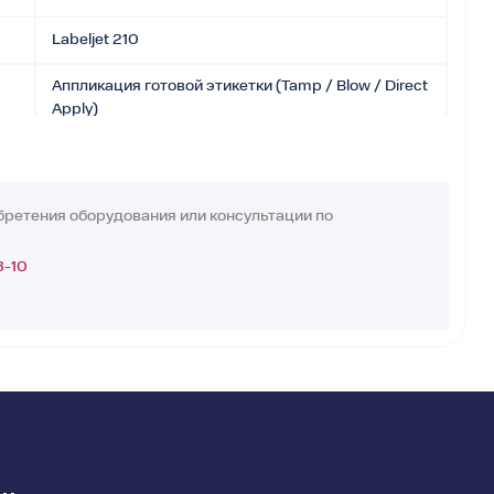
Labeljet 210
Аппликация готовой этикетки (Tamp / Blow / Direct
Apply)
2–30 м/мин
±1 мм
бретения оборудования или консультации по
12 × 12 мм
3-10
104 × 500 мм
76 мм
300 мм (400 мм опция)
Левое или правое
Датчик продукта, энкодер, фотодатчики,