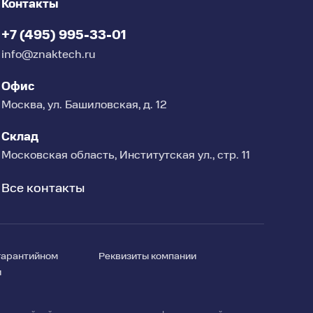
Контакты
сигнальные выходы
+7 (495) 995-33-01
110–230 VAC, 50–60 Hz
info@znaktech.ru
0–45 °C
Офис
23 кг
Москва, ул. Башиловская, д. 12
Склад
Московская область, Институтская ул., стр. 11
Все контакты
гарантийном
Реквизиты компании
и