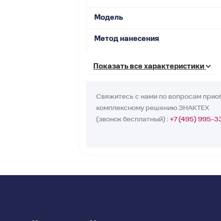
Модель
Метод нанесения
Показать все характеристики
Скорость нанесения
Точность позиционирования
Свяжитесь с нами по вопросам прио
комплексному решению ЗНАКТЕХ
Мин. размер этикетки
(звонок бесплатный) :
+7 (495) 995-3
Макс. размер этикетки
Диаметр втулки
Макс. диаметр рулона
Направление нанесения
Интерфейсы