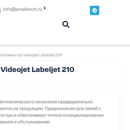
T
info@znaktech.ru
e
l
e
g
r
a
m
ппликатор Videojet Labeljet 210
ideojet Labeljet 210
втоматического нанесения предварительно
кеток на продукцию. Предназначен для линий с
ностью и обеспечивает точное позиционирование
ваниях к обслуживанию