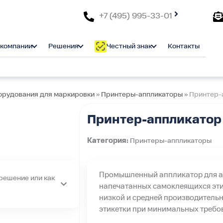
+7 (495) 995-33-01
 компании
Решения
Честный знак
Контакты
орудования для маркировки
»
Принтеры-аппликаторы
»
Принтер-а
Принтер-аппликатор V
Категория:
Принтеры-аппликаторы
Промышленный аппликатор для а
решение или как
напечатанных самоклеящихся эти
низкой и средней производитель
ения под ключ
этикетки при минимальных требо