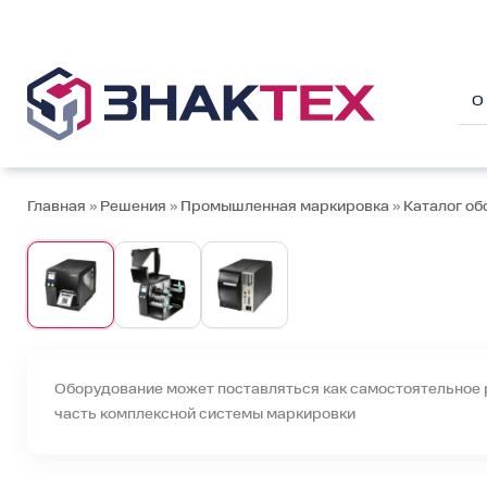
Перейти
к
содержимому
О
Главная
»
Решения
»
Промышленная маркировка
»
Каталог об
Оборудование может поставляться как самостоятельное 
часть комплексной системы маркировки
При необходимости масштабируем проект до внедр