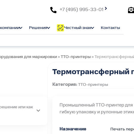
+7 (495) 995-33-01
 компании
Решения
Честный знак
Контакты
орудования для маркировки
»
TTO-принтеры
»
Термотрансферный 
Термотрансферный п
Категория:
TTO-принтеры
Промышленный TTO-принтер для п
решение или как
гибкую упаковку и рулонные этик
ения под ключ
Назначение
Печать пе