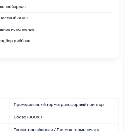
 конвейерная
, Честный ЗНАК
льное исполнение
подбор риббона
Промышленный термотрансферный принтер
Godex 1300Xi+
Термотрансферная / Прямая термопечать