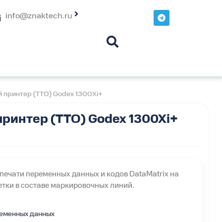
T
info@znaktech.ru
e
l
e
g
r
a
m
принтер (TTO) Godex 1300Xi+
ринтер (TTO) Godex 1300Xi+
ечати переменных данных и кодов DataMatrix на
етки в составе маркировочных линий.
ременных данных