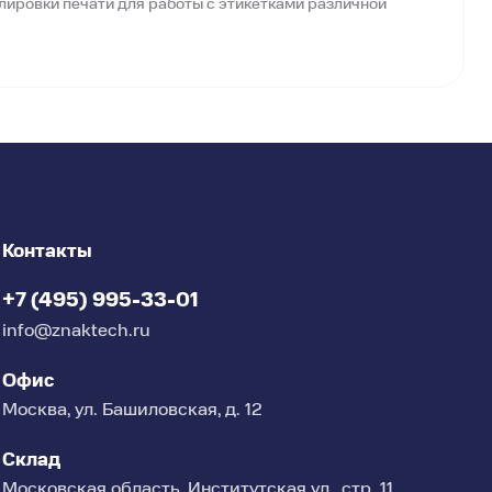
лировки печати для работы с этикетками различной
25,4 мм
USB 2.0, RS-232, Ethernet 10/100, USB Host ×3
3,2” сенсорный LCD
кнопка питания, клавиша FEED/PAUSE/CANCEL,
кнопка калибровки
Контакты
+7 (495) 995-33-01
info@znaktech.ru
Офис
Москва, ул. Башиловская, д. 12
Склад
Московская область, Институтская ул., стр. 11