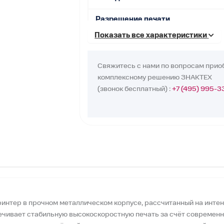
Разрешение печати
Показать все характеристики
Скорость печати
Макс. ширина печати
Свяжитесь с нами по вопросам прио
комплексному решению ЗНАКТЕХ
Макс. длина печати
(звонок бесплатный) :
+7 (495) 995-3
Мин. длина печати
Процессор
Память
Длина ленты
Ширина ленты
тер в прочном металлическом корпусе, рассчитанный на интен
Диаметр рулона ленты
беспечивает стабильную высокоскоростную печать за счёт соврем