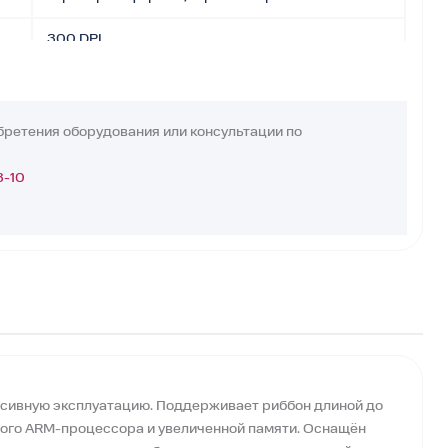
300 DPI
до 254 мм/с
104 мм (до 105,7 мм)
бретения оборудования или консультации по
3200 мм
3-10
3 мм
32-bit RISC
256 MB Flash, 256 MB SDRAM
до 450 м
30–110 мм
сивную эксплуатацию. Поддерживает риббон длиной до
76,2 мм
енного ARM-процессора и увеличенной памяти. Оснащён