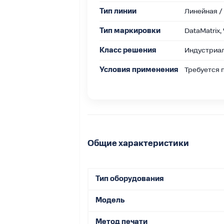
ую линию
Тип линии
Линейная /
НАКТЕХ L2–L4
Тип маркировки
DataMatrix
Класс решения
Индустриа
Условия применения
Требуется 
один центр
ев.
Общие характеристики
Тип оборудования
Модель
Метод печати