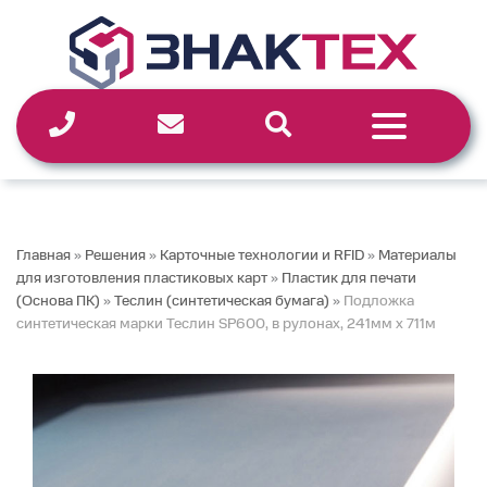
Перейти
к
содержимому
Главная
»
Решения
»
Карточные технологии и RFID
»
Материалы
для изготовления пластиковых карт
»
Пластик для печати
(Основа ПК)
»
Теслин (синтетическая бумага)
»
Подложка
синтетическая марки Теслин SP600, в рулонах, 241мм х 711м