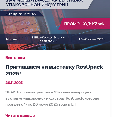
RosUpack
2025!
Выставки
Приглашаем на выставку RosUpack
2025!
30.11.2025
ЗНАКТЕХ примет участие в 29-й международной
выставке упаковочной индустрии RosUpack, которая
пройдет с 17 по 20 июня 2025 года в […]
Читать дальше