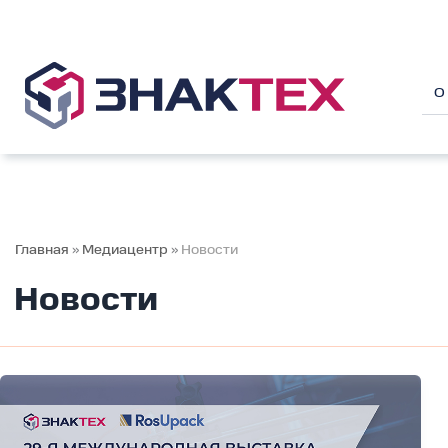
Перейти
к
содержимому
О
Главная
»
Медиацентр
»
Новости
Новости
Приглашаем
на
выставку