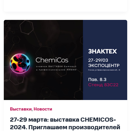
27-
29
марта:
выставка
CHEMICOS-
2024.
Приглашаем
производителей
бытовой
химии,
косметики
и
БАД
Выставки
,
Новости
на
демонстрацию
27-29 марта: выставка CHEMICOS-
решений
2024. Приглашаем производителей
по