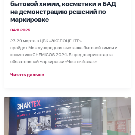
бытовой химии, косметики и БАД
маркировке
на демонстрацию решений по
маркировке
04.11.2025
27-29 марта в ЦВК «ЭКСПОЦЕНТР»
пройдет Международная выставка бытовой химии и
косметики CHEMICOS 2024. В преддверии старта
обязательной маркировки «Честный знак»
Читать дальше
ICT
Online
–
Решения
ЗНАКТЕХ
для