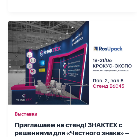
Приглашаем
на
стенд!
ЗНАКТЕХ
с
решениями
для
«Честного
знака»
–
на
выставке
RosUpack
Выставки
2024
Приглашаем на стенд! ЗНАКТЕХ с
решениями для «Честного знака» –