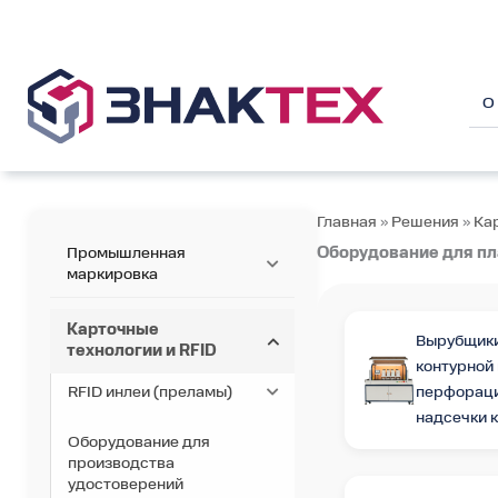
Перейти
к
содержимому
О
Главная
»
Решения
»
Ка
Промышленная
Оборудование для пл
маркировка
Карточные
Вырубщики
технологии и RFID
контурной 
RFID инлеи (преламы)
перфораци
надсечки 
Оборудование для
производства
удостоверений