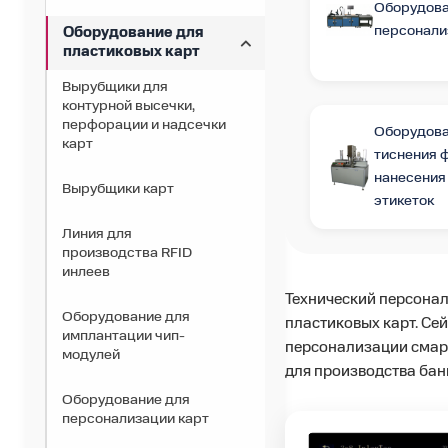
Оборудова
персонали
Оборудование для
пластиковых карт
Вырубщики для
контурной высечки,
перфорации и надсечки
Оборудова
карт
тиснения 
нанесения
Вырубщики карт
этикеток
Линия для
производства RFID
инлеев
Технический персонал
Оборудование для
пластиковых карт. Се
имплантации чип-
персонализации смарт
модулей
для производства бан
Оборудование для
персонализации карт