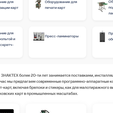
Об
ние для
Оборудование для
по
зации карт
печати карт
ла
ние для
Пр
Пресс-ламинаторы
фольгой и
об
 скретч-
 ЗНАКТЕХ более 20-ти лет занимается поставками, инсталл
йчас мы предлагаем современные программно-аппаратные ком
-карт, включая брелоки и стикеры, как для малотиражного вы
ковских карт в промышленных масштабах.