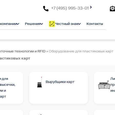
+7 (495) 995-33-01
 компании
Решения
Честный знак
Контакты
рточные технологии и RFID
»
Оборудование для пластиковых карт
астиковых карт
 для
Ли
Вырубщики карт
высечки,
пр
и и
ин
карт