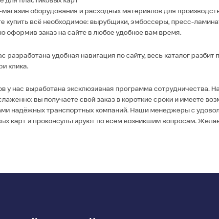
е для пластиковых карт
-магазин оборудования и расходных материалов для производства
 купить всё необходимое: вырубщики, эмбоссеры, пресс-ламинат
о оформив заказ на сайте в любое удобное вам время.
ас разработана удобная навигация по сайту, весь каталог разбит 
ри клика.
ов у нас выработана эксклюзивная программа сотрудничества. На
слаженно: вы получаете свой заказ в короткие сроки и имеете во
ами надёжных транспортных компаний. Наши менеджеры с удовол
вых карт и проконсультируют по всем возникшим вопросам. Желае