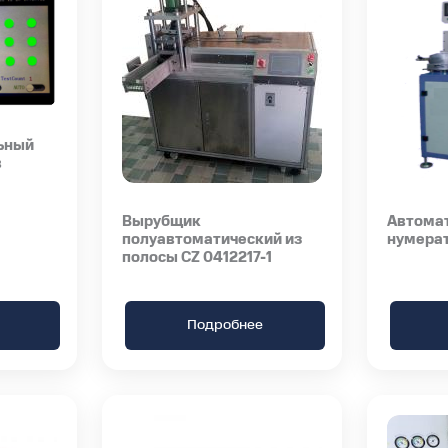
ьный
в
Вырубщик
Автомат
полуавтоматический из
нумера
полосы CZ 0412217-1
Подробнее