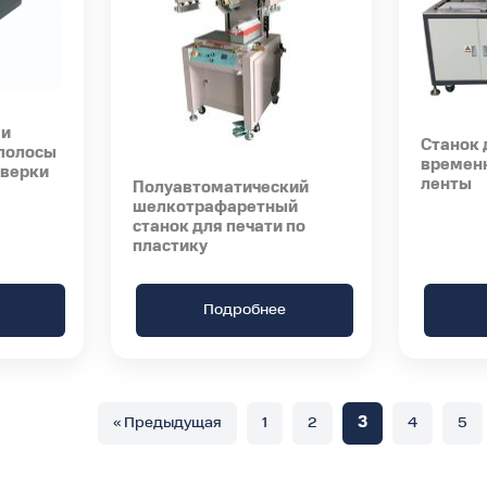
 и
Станок 
 полосы
времен
оверки
ленты
Полуавтоматический
шелкотрафаретный
станок для печати по
пластику
Подробнее
« Предыдущая
1
2
3
4
5