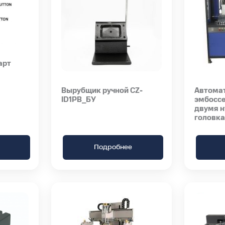
арт
Вырубщик ручной CZ-
Автома
ID1PB_БУ
эмбоссе
двумя 
головк
Подробнее