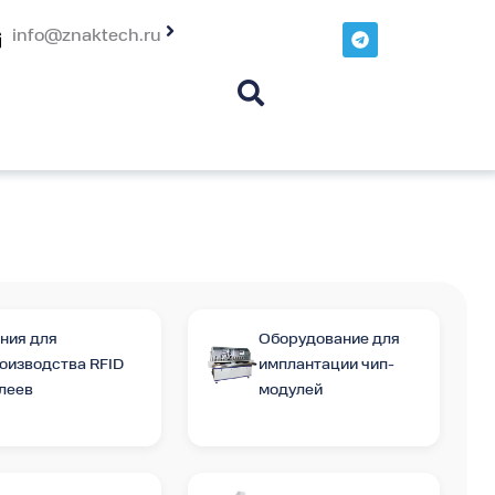
T
info@znaktech.ru
e
l
e
g
r
a
m
ния для
Оборудование для
оизводства RFID
имплантации чип-
леев
модулей