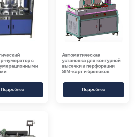
тический
Автоматическая
р-нумератор с
установка для контурной
нумерационными
высечки и перфорации
ами
SIM-карт и брелоков
Подробнее
Подробнее